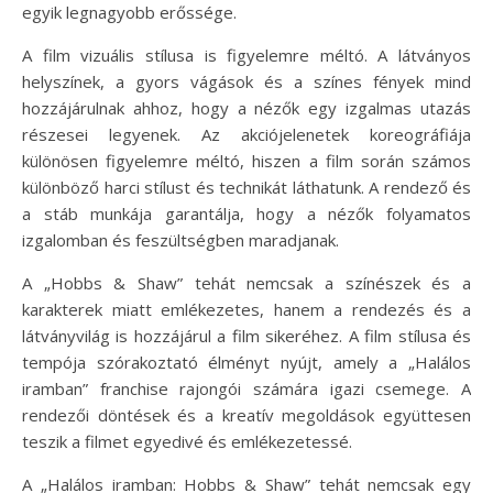
egyik legnagyobb erőssége.
A film vizuális stílusa is figyelemre méltó. A látványos
helyszínek, a gyors vágások és a színes fények mind
hozzájárulnak ahhoz, hogy a nézők egy izgalmas utazás
részesei legyenek. Az akciójelenetek koreográfiája
különösen figyelemre méltó, hiszen a film során számos
különböző harci stílust és technikát láthatunk. A rendező és
a stáb munkája garantálja, hogy a nézők folyamatos
izgalomban és feszültségben maradjanak.
A „Hobbs & Shaw” tehát nemcsak a színészek és a
karakterek miatt emlékezetes, hanem a rendezés és a
látványvilág is hozzájárul a film sikeréhez. A film stílusa és
tempója szórakoztató élményt nyújt, amely a „Halálos
iramban” franchise rajongói számára igazi csemege. A
rendezői döntések és a kreatív megoldások együttesen
teszik a filmet egyedivé és emlékezetessé.
A „Halálos iramban: Hobbs & Shaw” tehát nemcsak egy