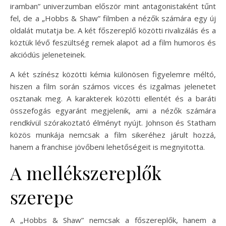
iramban” univerzumban először mint antagonistaként tűnt
fel, de a „Hobbs & Shaw” filmben a nézők számára egy új
oldalát mutatja be. A két főszereplő közötti rivalizálás és a
köztük lévő feszültség remek alapot ad a film humoros és
akciódús jeleneteinek.
A két színész közötti kémia különösen figyelemre méltó,
hiszen a film során számos vicces és izgalmas jelenetet
osztanak meg. A karakterek közötti ellentét és a baráti
összefogás egyaránt megjelenik, ami a nézők számára
rendkívül szórakoztató élményt nyújt. Johnson és Statham
közös munkája nemcsak a film sikeréhez járult hozzá,
hanem a franchise jövőbeni lehetőségeit is megnyitotta.
A mellékszereplők
szerepe
A „Hobbs & Shaw” nemcsak a főszereplők, hanem a