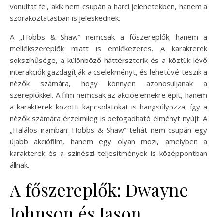
vonultat fel, akik nem csupán a harci jelenetekben, hanem a
szórakoztatásban is jeleskednek.
A „Hobbs & Shaw” nemcsak a főszereplők, hanem a
mellékszereplők miatt is emlékezetes. A karakterek
sokszínűsége, a különböző háttérsztorik és a köztük lévő
interakciók gazdagítják a cselekményt, és lehetővé teszik a
nézők számára, hogy könnyen azonosuljanak a
szereplőkkel. A film nemcsak az akcióelemekre épít, hanem
a karakterek közötti kapcsolatokat is hangsúlyozza, így a
nézők számára érzelmileg is befogadható élményt nyújt. A
„Halálos iramban: Hobbs & Shaw” tehát nem csupán egy
újabb akciófilm, hanem egy olyan mozi, amelyben a
karakterek és a színészi teljesítmények is középpontban
állnak.
A főszereplők: Dwayne
Johnson és Jason