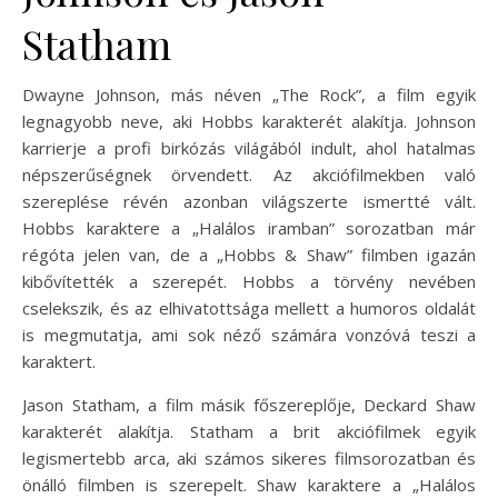
Statham
Dwayne Johnson, más néven „The Rock”, a film egyik
legnagyobb neve, aki Hobbs karakterét alakítja. Johnson
karrierje a profi birkózás világából indult, ahol hatalmas
népszerűségnek örvendett. Az akciófilmekben való
szereplése révén azonban világszerte ismertté vált.
Hobbs karaktere a „Halálos iramban” sorozatban már
régóta jelen van, de a „Hobbs & Shaw” filmben igazán
kibővítették a szerepét. Hobbs a törvény nevében
cselekszik, és az elhivatottsága mellett a humoros oldalát
is megmutatja, ami sok néző számára vonzóvá teszi a
karaktert.
Jason Statham, a film másik főszereplője, Deckard Shaw
karakterét alakítja. Statham a brit akciófilmek egyik
legismertebb arca, aki számos sikeres filmsorozatban és
önálló filmben is szerepelt. Shaw karaktere a „Halálos