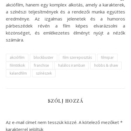
akciófilm, hanem egy komplex alkotás, amely a karakterek,
a színészi teljesítmények és a rendezői munka együttes
eredménye. Az izgalmas jelenetek és a humoros
párbeszédek révén a film képes elvarázsolni a
közönséget, és emlékezetes élményt nyújt a nézők
számára.
akciófilm
blockbuster
film szereposztás
filmipar
filmtitkok
franchise
halálos iramban
hobbs & shaw
kalandfilm
színészek
SZÓLJ HOZZÁ
Az e-mail címet nem tesszük közzé.
A kötelező mezőket
*
karakterrel jelöltük