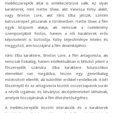
mellékszereplők által is emlékezetessé válik. Az olyan
karakterek, mint Hattie Shaw, akit Vanessa Kirby alakít,
vagy Brixton Lore, akit Idris Elba játszik, szintén
kulcsszerepet játszanak a történetben. Hattie Shaw a film
egyik központi alakja, aki nemcsak a cselekmény
szempontjából fontos, hanem a női karakterek erős
képviseletét is biztosítja. Kirby teljesítménye hiteles és
meggyőző, ami hozzájárul a film dinamikájához.
Idris Elba karaktere, Brixton Lore, a film antagonista, aki
nemcsak fizikailag, hanem intellektuálisan is kihívást jelent a
főszereplők számára. Elba karaktere futurisztikus
elemekkel van megáldva, hiszen egy genetikailag
módosított ellenfél, aki különféle erőkkel rendelkezik. A két
főszereplő és az antagonista közötti összecsapások során
a nézők izgalmas és látványos akciójeleneteket láthatnak,
amelyek hozzájárulnak a film élvezhetőségéhez.
A mellékszereplők közötti interakciók és a karakterek