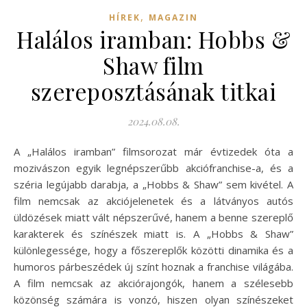
,
HÍREK
MAGAZIN
Halálos iramban: Hobbs &
Shaw film
szereposztásának titkai
2024.08.08.
A „Halálos iramban” filmsorozat már évtizedek óta a
mozivászon egyik legnépszerűbb akciófranchise-a, és a
széria legújabb darabja, a „Hobbs & Shaw” sem kivétel. A
film nemcsak az akciójelenetek és a látványos autós
üldözések miatt vált népszerűvé, hanem a benne szereplő
karakterek és színészek miatt is. A „Hobbs & Shaw”
különlegessége, hogy a főszereplők közötti dinamika és a
humoros párbeszédek új színt hoznak a franchise világába.
A film nemcsak az akciórajongók, hanem a szélesebb
közönség számára is vonzó, hiszen olyan színészeket