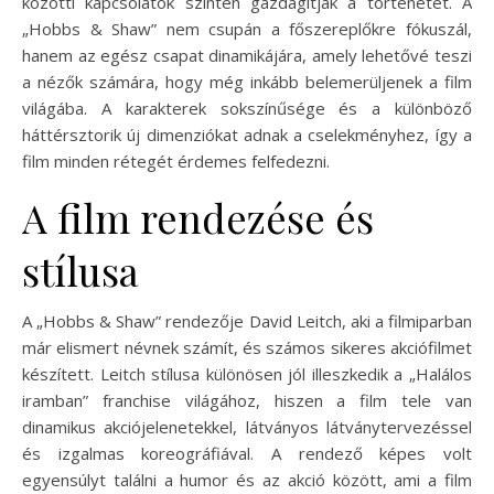
közötti kapcsolatok szintén gazdagítják a történetet. A
„Hobbs & Shaw” nem csupán a főszereplőkre fókuszál,
hanem az egész csapat dinamikájára, amely lehetővé teszi
a nézők számára, hogy még inkább belemerüljenek a film
világába. A karakterek sokszínűsége és a különböző
háttérsztorik új dimenziókat adnak a cselekményhez, így a
film minden rétegét érdemes felfedezni.
A film rendezése és
stílusa
A „Hobbs & Shaw” rendezője David Leitch, aki a filmiparban
már elismert névnek számít, és számos sikeres akciófilmet
készített. Leitch stílusa különösen jól illeszkedik a „Halálos
iramban” franchise világához, hiszen a film tele van
dinamikus akciójelenetekkel, látványos látványtervezéssel
és izgalmas koreográfiával. A rendező képes volt
egyensúlyt találni a humor és az akció között, ami a film