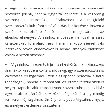
A Vígszínház szereposztása nem csupán a színészek
névsorát jelenti, hanem egyfajta ígéretet is a közönség
számára a minőségi szórakozásra. A megfelelő
szereposztás kulcsfontosságú a darab sikeréhez, hiszen a
színészek tehetsége és összhangja meghatározza az
előadás élményét. A színház művészei nemcsak a saját
karakterüket formálják meg, hanem a közönséggel való
interakció révén élményeket is adnak, amelyek emlékévé
válnak a nézők számára.
A Vígszínház repertoárja széleskörű, a klasszikus
drámáktól kezdve a kortárs művekig, így a szereposztás is
változatos és izgalmas. Ezen a színpadon nemcsak a fiatal
tehetségek, hanem a tapasztalt és elismert színészek is
helyet kapnak, akik mindannyian hozzájárulnak a színház
egyedi atmoszférájához. A közönség számára így mindig
van valami új, izgalmas élmény, amelyet a Vígszínház nyújt,
és amelyért érdemes visszatérni.