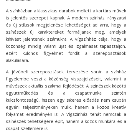
A színházban a klasszikus darabok mellett a kortárs művek
is jelentős szerepet kapnak. A modern színház irányzatai
és új stílusok megjelenése lehetőséget ad arra, hogy a
színészek új karaktereket formáljanak meg, amelyek
kihívást jelentenek számukra. A Vígszínház célja, hogy a
közönség mindig valami újat és izgalmasat tapasztaljon,
ezért különös figyelmet fordít a szereposztások
alakulására.
A jövőbeli szereposztások tervezése során a színház
figyelembe veszi a közönség visszajelzéseit, valamint a
művészek aktuális szakmai fejlődését. A színészek közötti
együttműködés és a csapatmunka szintén
kulcsfontosságú, hiszen egy sikeres előadás nem csupán
egyéni teljesítményeken múlik, hanem a közös kreatív
folyamat eredményén is. A Vígszínház tehát nemcsak a
színészek tehetségére épít, hanem a közös munkára és a
csapat szellemére is.