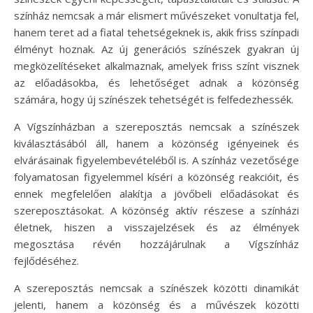
színház nemcsak a már elismert művészeket vonultatja fel,
hanem teret ad a fiatal tehetségeknek is, akik friss színpadi
élményt hoznak. Az új generációs színészek gyakran új
megközelítéseket alkalmaznak, amelyek friss színt visznek
az előadásokba, és lehetőséget adnak a közönség
számára, hogy új színészek tehetségét is felfedezhessék.
A Vígszínházban a szereposztás nemcsak a színészek
kiválasztásából áll, hanem a közönség igényeinek és
elvárásainak figyelembevételéből is. A színház vezetősége
folyamatosan figyelemmel kíséri a közönség reakcióit, és
ennek megfelelően alakítja a jövőbeli előadásokat és
szereposztásokat. A közönség aktív részese a színházi
életnek, hiszen a visszajelzések és az élmények
megosztása révén hozzájárulnak a Vígszínház
fejlődéséhez.
A szereposztás nemcsak a színészek közötti dinamikát
jelenti, hanem a közönség és a művészek közötti