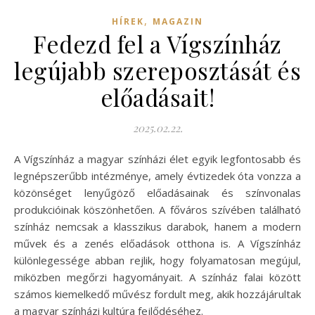
,
HÍREK
MAGAZIN
Fedezd fel a Vígszínház
legújabb szereposztását és
előadásait!
2025.02.22.
A Vígszínház a magyar színházi élet egyik legfontosabb és
legnépszerűbb intézménye, amely évtizedek óta vonzza a
közönséget lenyűgöző előadásainak és színvonalas
produkcióinak köszönhetően. A főváros szívében található
színház nemcsak a klasszikus darabok, hanem a modern
művek és a zenés előadások otthona is. A Vígszínház
különlegessége abban rejlik, hogy folyamatosan megújul,
miközben megőrzi hagyományait. A színház falai között
számos kiemelkedő művész fordult meg, akik hozzájárultak
a magyar színházi kultúra fejlődéséhez.