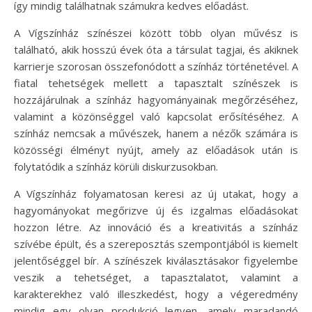
így mindig találhatnak számukra kedves előadást.
A Vígszínház színészei között több olyan művész is
található, akik hosszú évek óta a társulat tagjai, és akiknek
karrierje szorosan összefonódott a színház történetével. A
fiatal tehetségek mellett a tapasztalt színészek is
hozzájárulnak a színház hagyományainak megőrzéséhez,
valamint a közönséggel való kapcsolat erősítéséhez. A
színház nemcsak a művészek, hanem a nézők számára is
közösségi élményt nyújt, amely az előadások után is
folytatódik a színház körüli diskurzusokban.
A Vígszínház folyamatosan keresi az új utakat, hogy a
hagyományokat megőrizve új és izgalmas előadásokat
hozzon létre. Az innováció és a kreativitás a színház
szívébe épült, és a szereposztás szempontjából is kiemelt
jelentőséggel bír. A színészek kiválasztásakor figyelembe
veszik a tehetséget, a tapasztalatot, valamint a
karakterekhez való illeszkedést, hogy a végeredmény
mindig egy olyan produkció legyen, amely maradandó