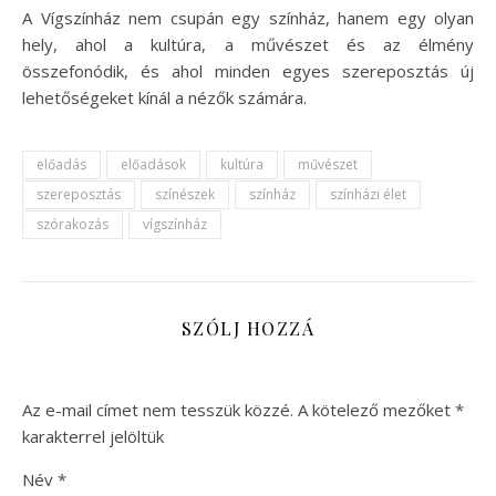
A Vígszínház nem csupán egy színház, hanem egy olyan
hely, ahol a kultúra, a művészet és az élmény
összefonódik, és ahol minden egyes szereposztás új
lehetőségeket kínál a nézők számára.
előadás
előadások
kultúra
művészet
szereposztás
színészek
színház
színházi élet
szórakozás
vígszínház
SZÓLJ HOZZÁ
Az e-mail címet nem tesszük közzé.
A kötelező mezőket
*
karakterrel jelöltük
Név
*