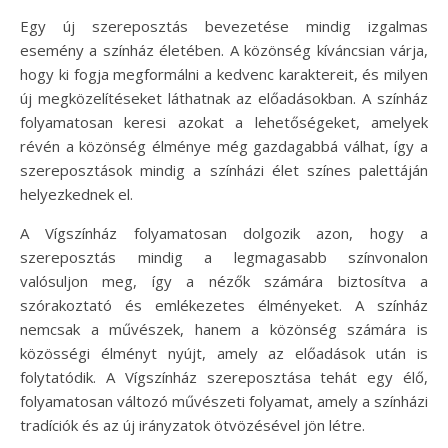
Egy új szereposztás bevezetése mindig izgalmas
esemény a színház életében. A közönség kíváncsian várja,
hogy ki fogja megformálni a kedvenc karaktereit, és milyen
új megközelítéseket láthatnak az előadásokban. A színház
folyamatosan keresi azokat a lehetőségeket, amelyek
révén a közönség élménye még gazdagabbá válhat, így a
szereposztások mindig a színházi élet színes palettáján
helyezkednek el.
A Vígszínház folyamatosan dolgozik azon, hogy a
szereposztás mindig a legmagasabb színvonalon
valósuljon meg, így a nézők számára biztosítva a
szórakoztató és emlékezetes élményeket. A színház
nemcsak a művészek, hanem a közönség számára is
közösségi élményt nyújt, amely az előadások után is
folytatódik. A Vígszínház szereposztása tehát egy élő,
folyamatosan változó művészeti folyamat, amely a színházi
tradíciók és az új irányzatok ötvözésével jön létre.