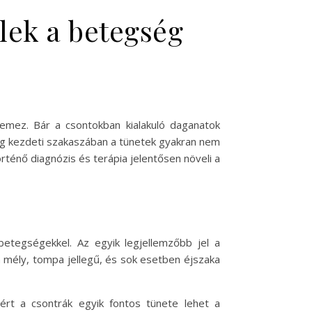
elek a betegség
lemez. Bár a csontokban kialakuló daganatok
ég kezdeti szakaszában a tünetek gyakran nem
ténő diagnózis és terápia jelentősen növeli a
etegségekkel. Az egyik legjellemzőbb jel a
n mély, tompa jellegű, és sok esetben éjszaka
rt a csontrák egyik fontos tünete lehet a