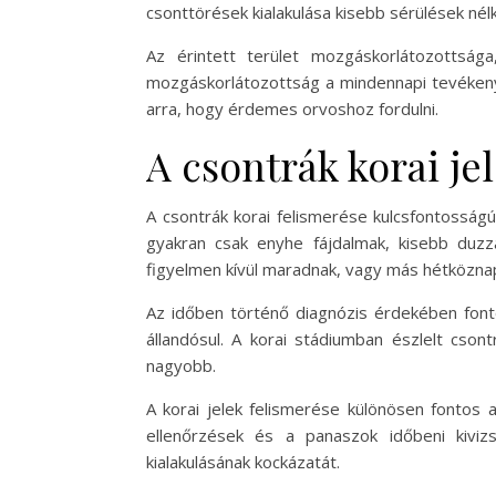
csonttörések kialakulása kisebb sérülések né
Az érintett terület mozgáskorlátozottság
mozgáskorlátozottság a mindennapi tevékenys
arra, hogy érdemes orvoshoz fordulni.
A csontrák korai je
A csontrák korai felismerése kulcsfontosság
gyakran csak enyhe fájdalmak, kisebb duzz
figyelmen kívül maradnak, vagy más hétközna
Az időben történő diagnózis érdekében fonto
állandósul. A korai stádiumban észlelt cson
nagyobb.
A korai jelek felismerése különösen fontos 
ellenőrzések és a panaszok időbeni kivi
kialakulásának kockázatát.