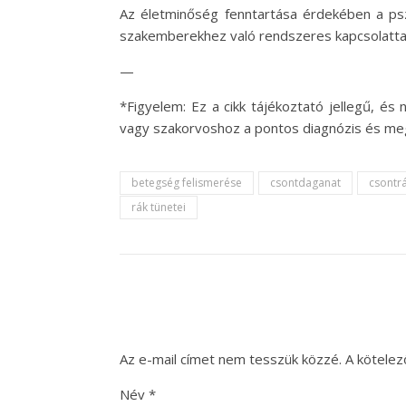
Az életminőség fenntartása érdekében a pszi
szakemberekhez való rendszeres kapcsolattar
—
*Figyelem: Ez a cikk tájékoztató jellegű, é
vagy szakorvoshoz a pontos diagnózis és me
betegség felismerése
csontdaganat
csontr
rák tünetei
Az e-mail címet nem tesszük közzé.
A kötele
Név
*