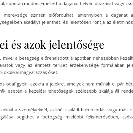
lkül, spontán módon. Emellett a daganat helyén duzzanat vagy cso
a, merevsége szintén előfordulhat, amennyiben a daganat a
égekben akadályt jelenthet, és jelentősen rontja az életminőség
lei és azok jelentősége
ú, mivel a betegség előrehaladott állapotban nehezebben kezelh
anatok vagy az érintett terület érzékenysége formájában je
pi okokkal magyarázzák őket.
s odafigyelni azokra a jelekre, amelyek nem múlnak el pár héten
trák esetén a kezelési lehetőségek szélesebb skálája áll ren
azoknál a személyeknél, akiknél családi halmozódás vagy más riz
zsgálása segíthet a betegség mielőbbi felismerésében, csö