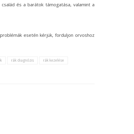
A család és a barátok támogatása, valamint a
 problémák esetén kérjük, forduljon orvoshoz
ek
rák diagnózis
rák kezelése