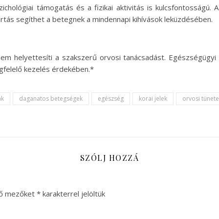
chológiai támogatás és a fizikai aktivitás is kulcsfontosságú. 
tás segíthet a betegnek a mindennapi kihívások leküzdésében.
s nem helyettesíti a szakszerű orvosi tanácsadást. Egészségügyi
gfelelő kezelés érdekében.*
ák
daganatos betegségek
egészség
korai jelek
orvosi tünet
SZÓLJ HOZZÁ
ző mezőket
*
karakterrel jelöltük