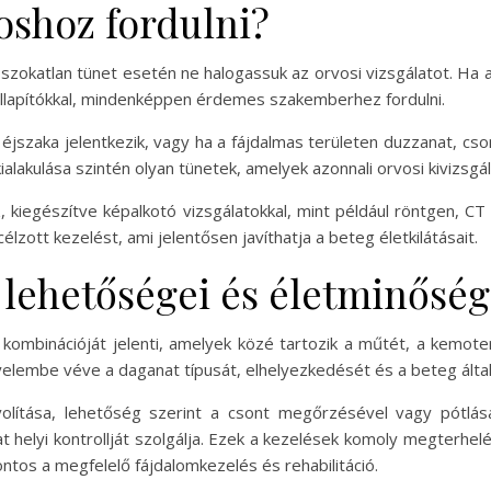
oshoz fordulni?
szokatlan tünet esetén ne halogassuk az orvosi vizsgálatot. Ha a
illapítókkal, mindenképpen érdemes szakemberhez fordulni.
m éjszaka jelentkezik, vagy ha a fájdalmas területen duzzanat, c
lakulása szintén olyan tünetek, amelyek azonnali orvosi kivizsgál
ez, kiegészítve képalkotó vizsgálatokkal, mint például röntgen, 
célzott kezelést, ami jelentősen javíthatja a beteg életkilátásait.
 lehetőségei és életminőség
kombinációját jelenti, amelyek közé tartozik a műtét, a kemoter
gyelembe véve a daganat típusát, elhelyezkedését és a beteg álta
olítása, lehetőség szerint a csont megőrzésével vagy pótlás
t helyi kontrollját szolgálja. Ezek a kezelések komoly megterhel
tos a megfelelő fájdalomkezelés és rehabilitáció.