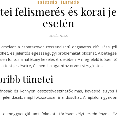
,
EGÉSZSÉG
ÉLETMÓD
ei felismerés és korai j
esetén
2026.01.28.
amelyet a csontszövet rosszindulatú daganatos elfajulása jel
jedhet, és jelentős egészségügyi problémákat okozhat. A betegs
ösen fontos a hatékony kezelés érdekében. A megfelelő időben tör
a test jelzéseire, és nem halogatni az orvosi vizsgálatot.
oribb tünetei
lánosak és könnyen összetéveszthetők más, kevésbé súlyos b
n jelentkezik, majd fokozatosan állandósulhat. A fájdalom gyakra
te meggyengül, ami fokozott törésveszélyt eredményez. Ezé