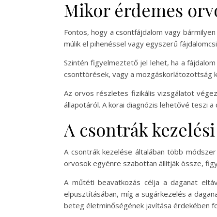
Mikor érdemes orv
Fontos, hogy a csontfájdalom vagy bármilyen 
múlik el pihenéssel vagy egyszerű fájdalomcs
Szintén figyelmeztető jel lehet, ha a fájdalo
csonttörések, vagy a mozgáskorlátozottság kia
Az orvos részletes fizikális vizsgálatot vég
állapotáról. A korai diagnózis lehetővé teszi a 
A csontrák kezelési
A csontrák kezelése általában több módszer 
orvosok egyénre szabottan állítják össze, fi
A műtéti beavatkozás célja a daganat eltáv
elpusztításában, míg a sugárkezelés a dagana
beteg életminőségének javítása érdekében fon