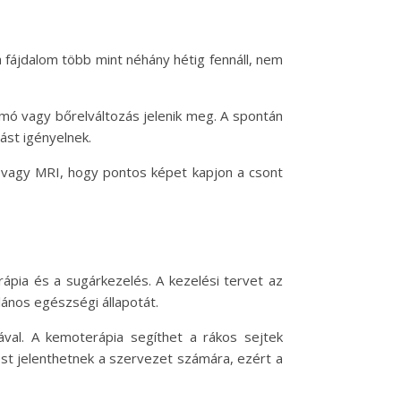
 fájdalom több mint néhány hétig fennáll, nem
somó vagy bőrelváltozás jelenik meg. A spontán
ást igényelnek.
CT vagy MRI, hogy pontos képet kapjon a csont
ápia és a sugárkezelés. A kezelési tervet az
lános egészségi állapotát.
ával. A kemoterápia segíthet a rákos sejtek
ést jelenthetnek a szervezet számára, ezért a