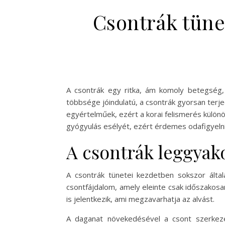
Csontrák tünet
A csontrák egy ritka, ám komoly betegség, 
többsége jóindulatú, a csontrák gyorsan ter
egyértelműek, ezért a korai felismerés külön
gyógyulás esélyét, ezért érdemes odafigyelni 
A csontrák leggyak
A csontrák tünetei kezdetben sokszor álta
csontfájdalom, amely eleinte csak időszakosa
is jelentkezik, ami megzavarhatja az alvást.
A daganat növekedésével a csont szerkeze