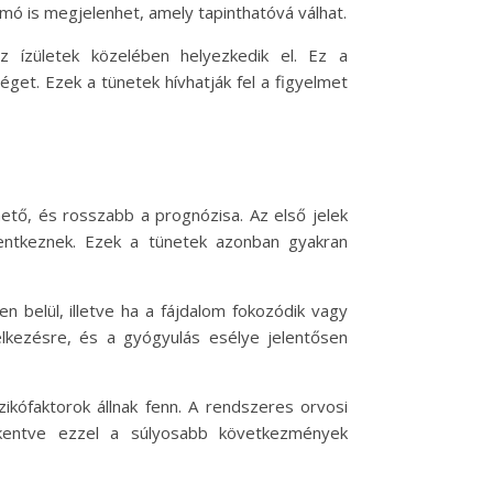
mó is megjelenhet, amely tapinthatóvá válhat.
z ízületek közelében helyezkedik el. Ez a
et. Ezek a tünetek hívhatják fel a figyelmet
ető, és rosszabb a prognózisa. Az első jelek
lentkeznek. Ezek a tünetek azonban gyakran
 belül, illetve ha a fájdalom fokozódik vagy
delkezésre, és a gyógyulás esélye jelentősen
ikófaktorok állnak fenn. A rendszeres orvosi
kkentve ezzel a súlyosabb következmények