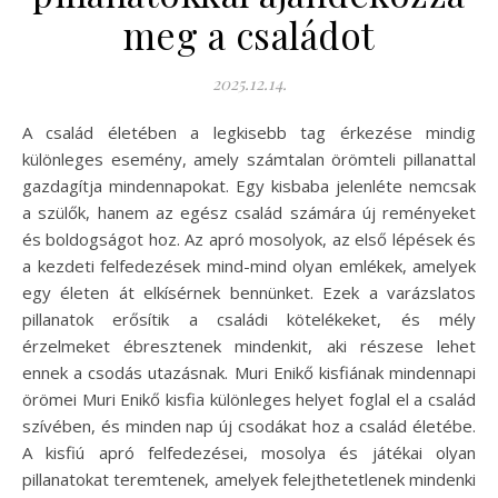
meg a családot
2025.12.14.
A család életében a legkisebb tag érkezése mindig
különleges esemény, amely számtalan örömteli pillanattal
gazdagítja mindennapokat. Egy kisbaba jelenléte nemcsak
a szülők, hanem az egész család számára új reményeket
és boldogságot hoz. Az apró mosolyok, az első lépések és
a kezdeti felfedezések mind-mind olyan emlékek, amelyek
egy életen át elkísérnek bennünket. Ezek a varázslatos
pillanatok erősítik a családi kötelékeket, és mély
érzelmeket ébresztenek mindenkit, aki részese lehet
ennek a csodás utazásnak. Muri Enikő kisfiának mindennapi
örömei Muri Enikő kisfia különleges helyet foglal el a család
szívében, és minden nap új csodákat hoz a család életébe.
A kisfiú apró felfedezései, mosolya és játékai olyan
pillanatokat teremtenek, amelyek felejthetetlenek mindenki