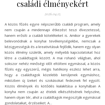
családi élményekért
2026.04.15.
A közös főzés egyre népszerűbb családi program, amely
nem csupán a mindennapi étkezést teszi élvezetessé,
hanem erősíti a családi kötelékeket is. Amikor a gyerekek
belevonódnak a konyhai tevékenységekbe, nemcsak a
kézügyességük és a kreativitásuk fejlődik, hanem egy olyan
közös élmény születik, amely mélyebb kapcsolatokat hoz
létre a családtagok között. A mai rohanó világban, ahol
sokszor nehéz minőségi időt eltölteni egymással, a közös
főzés egy egyszerű, mégis hatékony eszköz lehet arra,
hogy a családtagok közelebb kerüljenek egymáshoz,
miközben új ízeket és szokásokat fedeznek fel együtt.
Közös élmények és kötődés kialakítása a konyhában A
konyha nem csupán az ételek elkészítésének helyszíne,
hanem olyan tér, ahol a családtagok megosztják egymással
gondolataikat, érzéseiket. A…