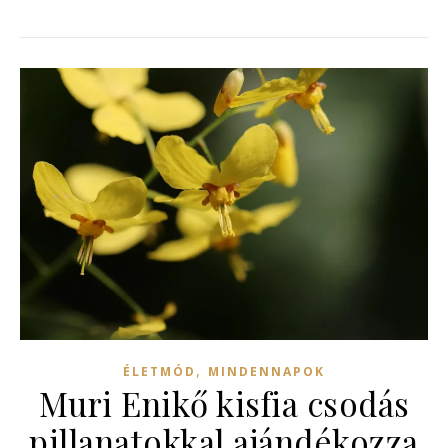
,
ÉLETMÓD
MINDENNAPOK
Muri Enikő kisfia csodás
pillanatokkal ajándékozza