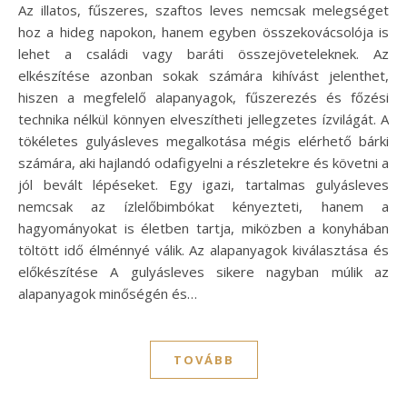
Az illatos, fűszeres, szaftos leves nemcsak melegséget
hoz a hideg napokon, hanem egyben összekovácsolója is
lehet a családi vagy baráti összejöveteleknek. Az
elkészítése azonban sokak számára kihívást jelenthet,
hiszen a megfelelő alapanyagok, fűszerezés és főzési
technika nélkül könnyen elveszítheti jellegzetes ízvilágát. A
tökéletes gulyásleves megalkotása mégis elérhető bárki
számára, aki hajlandó odafigyelni a részletekre és követni a
jól bevált lépéseket. Egy igazi, tartalmas gulyásleves
nemcsak az ízlelőbimbókat kényezteti, hanem a
hagyományokat is életben tartja, miközben a konyhában
töltött idő élménnyé válik. Az alapanyagok kiválasztása és
előkészítése A gulyásleves sikere nagyban múlik az
alapanyagok minőségén és…
TOVÁBB