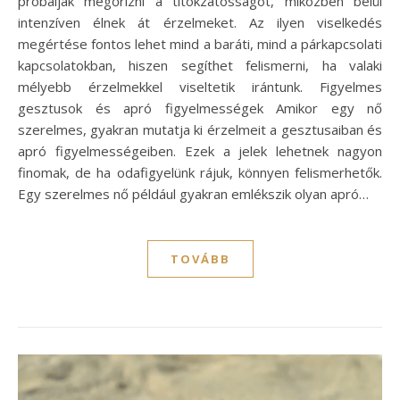
próbálják megőrizni a titokzatosságot, miközben belül
intenzíven élnek át érzelmeket. Az ilyen viselkedés
megértése fontos lehet mind a baráti, mind a párkapcsolati
kapcsolatokban, hiszen segíthet felismerni, ha valaki
mélyebb érzelmekkel viseltetik irántunk. Figyelmes
gesztusok és apró figyelmességek Amikor egy nő
szerelmes, gyakran mutatja ki érzelmeit a gesztusaiban és
apró figyelmességeiben. Ezek a jelek lehetnek nagyon
finomak, de ha odafigyelünk rájuk, könnyen felismerhetők.
Egy szerelmes nő például gyakran emlékszik olyan apró…
TOVÁBB