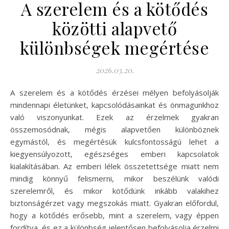
A szerelem és a kötődés
közötti alapvető
különbségek megértése
2026.03.20.
A szerelem és a kötődés érzései mélyen befolyásolják
mindennapi életünket, kapcsolódásainkat és önmagunkhoz
való viszonyunkat. Ezek az érzelmek gyakran
összemosódnak, mégis alapvetően különböznek
egymástól, és megértésük kulcsfontosságú lehet a
kiegyensúlyozott, egészséges emberi kapcsolatok
kialakításában. Az emberi lélek összetettsége miatt nem
mindig könnyű felismerni, mikor beszélünk valódi
szerelemről, és mikor kötődünk inkább valakihez
biztonságérzet vagy megszokás miatt. Gyakran előfordul,
hogy a kötődés erősebb, mint a szerelem, vagy éppen
fordítva, és ez a különbség jelentősen befolyásolja érzelmi