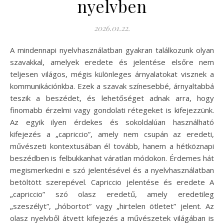
nyelvben
2026.01.22.
A mindennapi nyelvhasználatban gyakran találkozunk olyan
szavakkal, amelyek eredete és jelentése elsőre nem
teljesen világos, mégis különleges árnyalatokat visznek a
kommunikációnkba. Ezek a szavak színesebbé, árnyaltabbá
teszik a beszédet, és lehetőséget adnak arra, hogy
finomabb érzelmi vagy gondolati rétegeket is kifejezzünk.
Az egyik ilyen érdekes és sokoldalúan használható
kifejezés a „capriccio”, amely nem csupán az eredeti,
művészeti kontextusában él tovább, hanem a hétköznapi
beszédben is felbukkanhat váratlan módokon. Érdemes hát
megismerkedni e szó jelentésével és a nyelvhasználatban
betöltött szerepével. Capriccio jelentése és eredete A
„capriccio” szó olasz eredetű, amely eredetileg
„szeszélyt”, „hóbortot” vagy „hirtelen ötletet” jelent. Az
olasz nyelvből átvett kifejezés a művészetek világában is