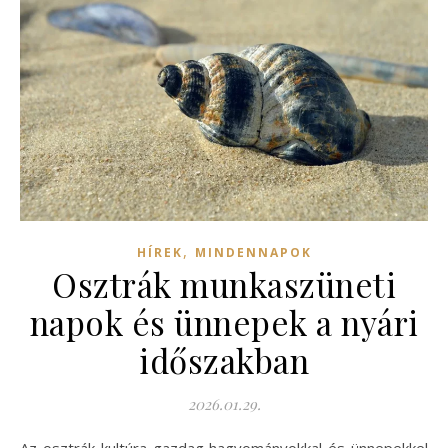
,
HÍREK
MINDENNAPOK
Osztrák munkaszüneti
napok és ünnepek a nyári
időszakban
2026.01.29.
Az osztrák kultúra gazdag hagyományokkal és ünnepekkel