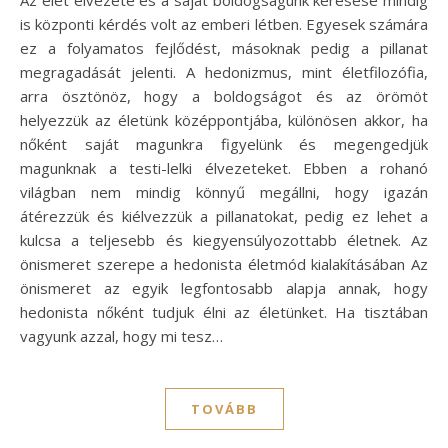
Az élet élvezete és a saját boldogságunk keresése mindig
is központi kérdés volt az emberi létben. Egyesek számára
ez a folyamatos fejlődést, másoknak pedig a pillanat
megragadását jelenti. A hedonizmus, mint életfilozófia,
arra ösztönöz, hogy a boldogságot és az örömöt
helyezzük az életünk középpontjába, különösen akkor, ha
nőként saját magunkra figyelünk és megengedjük
magunknak a testi-lelki élvezeteket. Ebben a rohanó
világban nem mindig könnyű megállni, hogy igazán
átérezzük és kiélvezzük a pillanatokat, pedig ez lehet a
kulcsa a teljesebb és kiegyensúlyozottabb életnek. Az
önismeret szerepe a hedonista életmód kialakításában Az
önismeret az egyik legfontosabb alapja annak, hogy
hedonista nőként tudjuk élni az életünket. Ha tisztában
vagyunk azzal, hogy mi tesz…
TOVÁBB