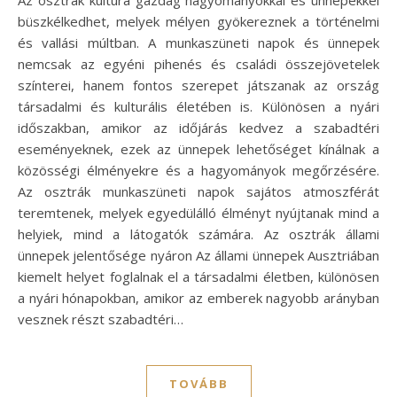
büszkélkedhet, melyek mélyen gyökereznek a történelmi
és vallási múltban. A munkaszüneti napok és ünnepek
nemcsak az egyéni pihenés és családi összejövetelek
színterei, hanem fontos szerepet játszanak az ország
társadalmi és kulturális életében is. Különösen a nyári
időszakban, amikor az időjárás kedvez a szabadtéri
eseményeknek, ezek az ünnepek lehetőséget kínálnak a
közösségi élményekre és a hagyományok megőrzésére.
Az osztrák munkaszüneti napok sajátos atmoszférát
teremtenek, melyek egyedülálló élményt nyújtanak mind a
helyiek, mind a látogatók számára. Az osztrák állami
ünnepek jelentősége nyáron Az állami ünnepek Ausztriában
kiemelt helyet foglalnak el a társadalmi életben, különösen
a nyári hónapokban, amikor az emberek nagyobb arányban
vesznek részt szabadtéri…
TOVÁBB