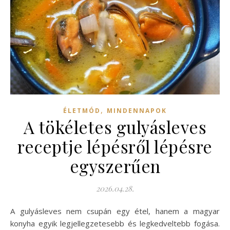
,
ÉLETMÓD
MINDENNAPOK
A tökéletes gulyásleves
receptje lépésről lépésre
egyszerűen
2026.04.28.
A gulyásleves nem csupán egy étel, hanem a magyar
konyha egyik legjellegzetesebb és legkedveltebb fogása.