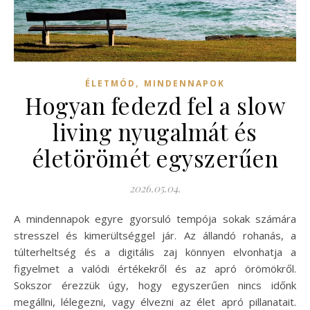
,
ÉLETMÓD
MINDENNAPOK
Hogyan fedezd fel a slow
living nyugalmát és
életörömét egyszerűen
2026.05.04.
A mindennapok egyre gyorsuló tempója sokak számára
stresszel és kimerültséggel jár. Az állandó rohanás, a
túlterheltség és a digitális zaj könnyen elvonhatja a
figyelmet a valódi értékekről és az apró örömökről.
Sokszor érezzük úgy, hogy egyszerűen nincs időnk
megállni, lélegezni, vagy élvezni az élet apró pillanatait.