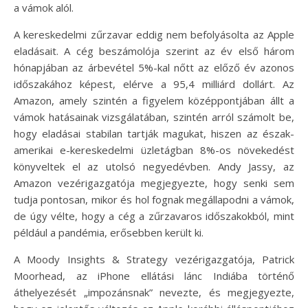
a vámok alól.
A kereskedelmi zűrzavar eddig nem befolyásolta az Apple
eladásait. A cég beszámolója szerint az év első három
hónapjában az árbevétel 5%-kal nőtt az előző év azonos
időszakához képest, elérve a 95,4 milliárd dollárt. Az
Amazon, amely szintén a figyelem középpontjában állt a
vámok hatásainak vizsgálatában, szintén arról számolt be,
hogy eladásai stabilan tartják magukat, hiszen az észak-
amerikai e-kereskedelmi üzletágban 8%-os növekedést
könyveltek el az utolsó negyedévben. Andy Jassy, az
Amazon vezérigazgatója megjegyezte, hogy senki sem
tudja pontosan, mikor és hol fognak megállapodni a vámok,
de úgy vélte, hogy a cég a zűrzavaros időszakokból, mint
például a pandémia, erősebben került ki.
A Moody Insights & Strategy vezérigazgatója, Patrick
Moorhead, az iPhone ellátási lánc Indiába történő
áthelyezését „impozánsnak” nevezte, és megjegyezte,