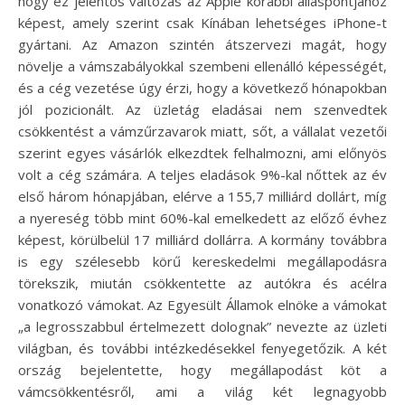
hogy ez jelentős változás az Apple korábbi álláspontjához
képest, amely szerint csak Kínában lehetséges iPhone-t
gyártani. Az Amazon szintén átszervezi magát, hogy
növelje a vámszabályokkal szembeni ellenálló képességét,
és a cég vezetése úgy érzi, hogy a következő hónapokban
jól pozicionált. Az üzletág eladásai nem szenvedtek
csökkentést a vámzűrzavarok miatt, sőt, a vállalat vezetői
szerint egyes vásárlók elkezdtek felhalmozni, ami előnyös
volt a cég számára. A teljes eladások 9%-kal nőttek az év
első három hónapjában, elérve a 155,7 milliárd dollárt, míg
a nyereség több mint 60%-kal emelkedett az előző évhez
képest, körülbelül 17 milliárd dollárra. A kormány továbbra
is egy szélesebb körű kereskedelmi megállapodásra
törekszik, miután csökkentette az autókra és acélra
vonatkozó vámokat. Az Egyesült Államok elnöke a vámokat
„a legrosszabbul értelmezett dolognak” nevezte az üzleti
világban, és további intézkedésekkel fenyegetőzik. A két
ország bejelentette, hogy megállapodást köt a
vámcsökkentésről, ami a világ két legnagyobb