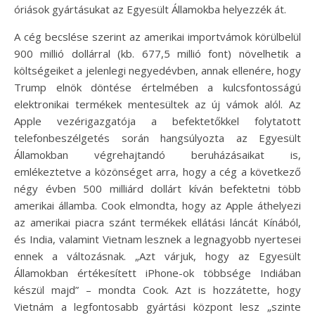
óriások gyártásukat az Egyesült Államokba helyezzék át.
A cég becslése szerint az amerikai importvámok körülbelül
900 millió dollárral (kb. 677,5 millió font) növelhetik a
költségeiket a jelenlegi negyedévben, annak ellenére, hogy
Trump elnök döntése értelmében a kulcsfontosságú
elektronikai termékek mentesültek az új vámok alól. Az
Apple vezérigazgatója a befektetőkkel folytatott
telefonbeszélgetés során hangsúlyozta az Egyesült
Államokban végrehajtandó beruházásaikat is,
emlékeztetve a közönséget arra, hogy a cég a következő
négy évben 500 milliárd dollárt kíván befektetni több
amerikai államba. Cook elmondta, hogy az Apple áthelyezi
az amerikai piacra szánt termékek ellátási láncát Kínából,
és India, valamint Vietnam lesznek a legnagyobb nyertesei
ennek a változásnak. „Azt várjuk, hogy az Egyesült
Államokban értékesített iPhone-ok többsége Indiában
készül majd” – mondta Cook. Azt is hozzátette, hogy
Vietnám a legfontosabb gyártási központ lesz „szinte