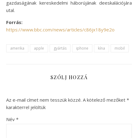
gazdaságának kereskedelmi háborújának deeskalációjára
utal.
Forrás:
https://www.bbc.com/news/articles/c86jx18y9e2o
amerika
apple
gyártás
iphone
kína
mobil
SZÓLJ HOZZÁ
Az e-mail címet nem tesszük közzé.
A kötelező mezőket
*
karakterrel jelöltük
Név
*