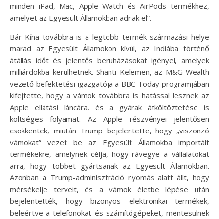
minden iPad, Mac, Apple Watch és AirPods termékhez,
amelyet az Egyesült Államokban adnak el”.
Bár Kína továbbra is a legtöbb termék származási helye
marad az Egyesült Államokon kívül, az Indiába történő
átállás időt és jelentős beruházásokat igényel, amelyek
milliárdokba kerülhetnek. Shanti Kelemen, az M&G Wealth
vezető befektetési igazgatója a BBC Today programjában
kifejtette, hogy a vámok továbbra is hatással lesznek az
Apple ellátási láncára, és a gyárak átköltöztetése is
költséges folyamat. Az Apple részvényei jelentősen
csökkentek, miután Trump bejelentette, hogy „viszonzó
vámokat” vezet be az Egyesült Államokba importált
termékekre, amelynek célja, hogy rávegye a vállalatokat
arra, hogy többet gyártsanak az Egyesült Államokban.
Azonban a Trump-adminisztráció nyomás alatt állt, hogy
mérsékelje terveit, és a vámok életbe lépése után
bejelentették, hogy bizonyos elektronikai termékek,
beleértve a telefonokat és számítógépeket, mentesülnek