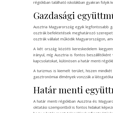
régiókban található iskolákban gyakran folyik 
Gazdasági együttm
Ausztria Magyarország egyik legfontosabb ga
osztrák befektetések meghatározó szerepet t
osztrák vállalat működik Magyarországon, a
A két ország közötti kereskedelem kiegyens
irányul, míg Ausztria is fontos beszállítókén
kapcsolatokat, különösen a határ menti régiók
A turizmus is kiemelt terület, hiszen mindkét
gasztronómiai élmények vonzzák a látogatókat
Határ menti együtt
A határ menti régiókban Ausztria és Magyar
oktatási szempontból is fontos hidakat képez