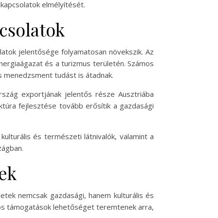
 kapcsolatok elmélyítését.
csolatok
latok jelentősége folyamatosan növekszik. Az
nergiaágazat és a turizmus területén. Számos
s menedzsment tudást is átadnak.
rszág exportjának jelentős része Ausztriába
uktúra fejlesztése tovább erősítik a gazdasági
ulturális és természeti látnivalók, valamint a
zágban.
sek
etek nemcsak gazdasági, hanem kulturális és
niós támogatások lehetőséget teremtenek arra,