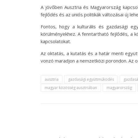
A jövőben Ausztria és Magyarország kapcsolat
fejlődés és az uniós politikák változásai új 
Fontos, hogy a kulturális és gazdasági eg
körülményekhez. A fenntartható fejlődés, a k
kapcsolatokat.
Az oktatás, a kutatás és a határ menti egy
vonzó maradjon a nemzetközi porondon. Az os
ausztria
gazdasági együttműködés
gazdasá
magyar közösség ausztriában
magyarország