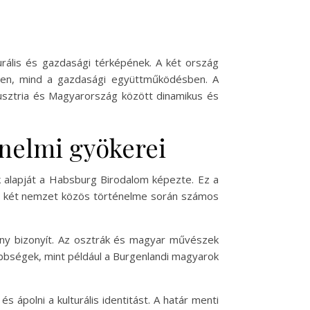
ális és gazdasági térképének. A két ország
ben, mind a gazdasági együttműködésben. A
Ausztria és Magyarország között dinamikus és
énelmi gyökerei
k alapját a Habsburg Birodalom képezte. Ez a
n a két nemzet közös történelme során számos
semény bizonyít. Az osztrák és magyar művészek
sebbségek, mint például a Burgenlandi magyarok
 ápolni a kulturális identitást. A határ menti