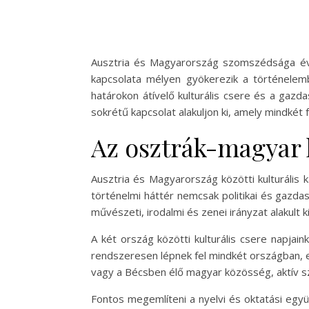
Ausztria és Magyarország szomszédsága évs
kapcsolata mélyen gyökerezik a történele
határokon átívelő kulturális csere és a gaz
sokrétű kapcsolat alakuljon ki, amely mindkét 
Az osztrák-magyar 
Ausztria és Magyarország közötti kulturális
történelmi háttér nemcsak politikai és gazd
művészeti, irodalmi és zenei irányzat alakult 
A két ország közötti kulturális csere napjain
rendszeresen lépnek fel mindkét országban, er
vagy a Bécsben élő magyar közösség, aktív sze
Fontos megemlíteni a nyelvi és oktatási együt