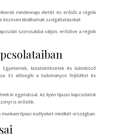
berek mindennapi életét és erősíti a régiók
és közösen kínálhatnak szolgáltatásokat.
kapcsolat szorosabbá váljon, erősítve a régiók
apcsolataiban
. Egyetemek, kutatóintézetek és különböző
a. Ez elősegíti a tudományos fejlődést és
nek ki egymással. Az ilyen típusú kapcsolatok
nyt is erősítik.
i a munkaerőpiaci esélyeket mindkét országban.
sai