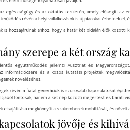
ja és életminősége folyamatosan javuljon.
az egészségügy és az oktatás területén, amely elősegíti az em
tműködés révén a helyi vállalkozások is új piacokat érhetnek el, 
 is hozzájárulnak ahhoz, hogy a határ két oldalán élők közötti 
mány szerepe a két ország k
lentős együttműködés jellemzi Ausztriát és Magyarországot
 információcsere és a közös kutatási projektek megvalósítás
égeinek növeléséhez.
ek révén a fiatal generációk is szorosabb kapcsolatokat építhet
ól fontosak, hanem a két nép közötti megértést és baráti viszo
etek elsajátítása megkönnyíti a szakemberek mobilitását, és növel
apcsolatok jövője és kihívá