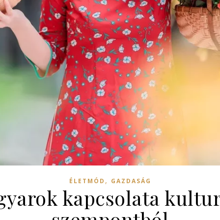
,
ÉLETMÓD
GAZDASÁG
gyarok kapcsolata kultur
szempontból