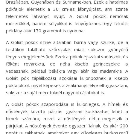
Brazíliában, Guyanában és Suriname-ban. Ezek a hatalmas
pókfajok elérhetik a 30 cm-es lábnyújtást, ami szinte
félelmetes látványt nyújt. A Goliát pókok nemcsak
méretükkel, hanem súlyukkal is lenyűgöznek: egy felnőtt
példány akár 170 grammot is nyomhat.
A Goliát pókok színe általában barna vagy szürke, de a
testükön található szőrszálak miatt sokszor gyönyörű
fényes megjelenésűek. Ezek a pókok éjszakai vadászok, és
főként rovarokra, de néha kisebb gerincesekre is
vadásznak, például békákra vagy akár kis madarakra. A
Goliát pók táplálkozási szokásai különböznek a kisebb
pókfajoktól, mivel képesek a zsákmányt élve elfogyasztani,
sokszor a saját méretüknél nagyobb állatokat is.
A Goliát pókok szaporodása is különleges. A hímek és
nőstények közötti párzás gyakran kockázatos lehet a
hímek számára, mivel a nőstények néha megeszik a
párjukat. A nőstények évente egyszer fialnak, és akár 200
petét is rakhatnak, amelyeket egy különleges burkoszerű