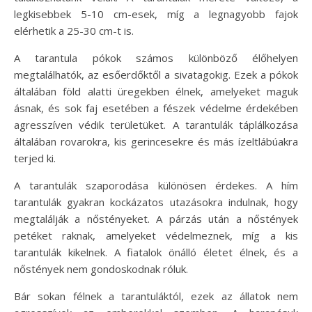
legkisebbek 5-10 cm-esek, míg a legnagyobb fajok
elérhetik a 25-30 cm-t is.
A tarantula pókok számos különböző élőhelyen
megtalálhatók, az esőerdőktől a sivatagokig. Ezek a pókok
általában föld alatti üregekben élnek, amelyeket maguk
ásnak, és sok faj esetében a fészek védelme érdekében
agresszíven védik területüket. A tarantulák táplálkozása
általában rovarokra, kis gerincesekre és más ízeltlábúakra
terjed ki.
A tarantulák szaporodása különösen érdekes. A hím
tarantulák gyakran kockázatos utazásokra indulnak, hogy
megtalálják a nőstényeket. A párzás után a nőstények
petéket raknak, amelyeket védelmeznek, míg a kis
tarantulák kikelnek. A fiatalok önálló életet élnek, és a
nőstények nem gondoskodnak róluk.
Bár sokan félnek a tarantuláktól, ezek az állatok nem