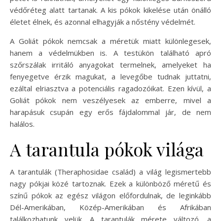
védőréteg alatt tartanak. A kis pókok kikelése után önálló
életet élnek, és azonnal elhagyják a nőstény védelmét.
A Goliát pókok nemcsak a méretük miatt különlegesek,
hanem a védelmükben is. A testükön található apró
szőrszálak irritáló anyagokat termelnek, amelyeket ha
fenyegetve érzik magukat, a levegőbe tudnak juttatni,
ezáltal elriasztva a potenciális ragadozóikat. Ezen kívül, a
Goliát pókok nem veszélyesek az emberre, mivel a
harapásuk csupán egy erős fájdalommal jár, de nem
halálos.
A tarantula pókok világa
A tarantulák (Theraphosidae család) a világ legismertebb
nagy pókjai közé tartoznak. Ezek a különböző méretű és
színű pókok az egész világon előfordulnak, de leginkább
Dél-Amerikában, Közép-Amerikában és Afrikában
találkozhatunk velük. A tarantulák mérete változó, a