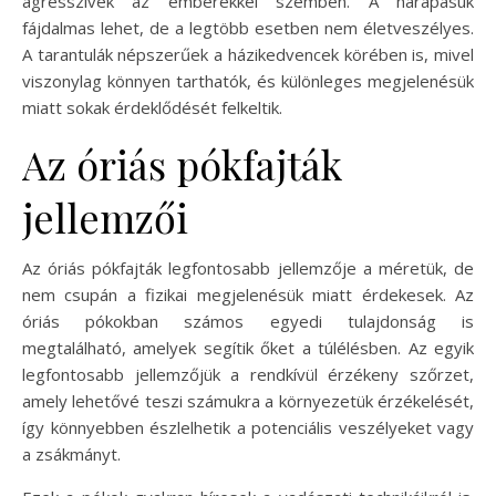
agresszívek az emberekkel szemben. A harapásuk
fájdalmas lehet, de a legtöbb esetben nem életveszélyes.
A tarantulák népszerűek a házikedvencek körében is, mivel
viszonylag könnyen tarthatók, és különleges megjelenésük
miatt sokak érdeklődését felkeltik.
Az óriás pókfajták
jellemzői
Az óriás pókfajták legfontosabb jellemzője a méretük, de
nem csupán a fizikai megjelenésük miatt érdekesek. Az
óriás pókokban számos egyedi tulajdonság is
megtalálható, amelyek segítik őket a túlélésben. Az egyik
legfontosabb jellemzőjük a rendkívül érzékeny szőrzet,
amely lehetővé teszi számukra a környezetük érzékelését,
így könnyebben észlelhetik a potenciális veszélyeket vagy
a zsákmányt.