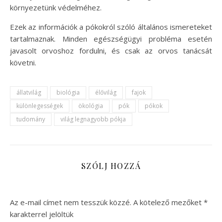
környezetünk védelméhez.
Ezek az információk a pókokról szóló általános ismereteket
tartalmaznak. Minden egészségügyi probléma esetén
javasolt orvoshoz fordulni, és csak az orvos tanácsát
követni.
állatvilág
biológia
élővilág
fajok
különlegességek
ökológia
pók
pókok
tudomány
világ legnagyobb pókja
SZÓLJ HOZZÁ
Az e-mail címet nem tesszük közzé.
A kötelező mezőket
*
karakterrel jelöltük