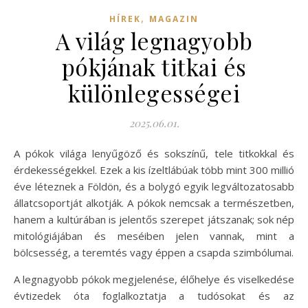
,
HÍREK
MAGAZIN
A világ legnagyobb
pókjának titkai és
különlegességei
2025.06.01.
A pókok világa lenyűgöző és sokszínű, tele titkokkal és
érdekességekkel. Ezek a kis ízeltlábúak több mint 300 millió
éve léteznek a Földön, és a bolygó egyik legváltozatosabb
állatcsoportját alkotják. A pókok nemcsak a természetben,
hanem a kultúrában is jelentős szerepet játszanak; sok nép
mitológiájában és meséiben jelen vannak, mint a
bölcsesség, a teremtés vagy éppen a csapda szimbólumai.
A legnagyobb pókok megjelenése, élőhelye és viselkedése
évtizedek óta foglalkoztatja a tudósokat és az