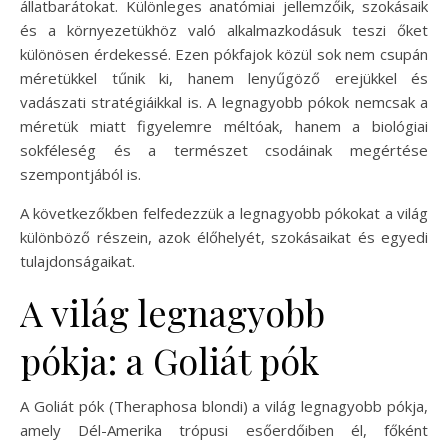
állatbarátokat. Különleges anatómiai jellemzőik, szokásaik
és a környezetükhöz való alkalmazkodásuk teszi őket
különösen érdekessé. Ezen pókfajok közül sok nem csupán
méretükkel tűnik ki, hanem lenyűgöző erejükkel és
vadászati stratégiáikkal is. A legnagyobb pókok nemcsak a
méretük miatt figyelemre méltóak, hanem a biológiai
sokféleség és a természet csodáinak megértése
szempontjából is.
A következőkben felfedezzük a legnagyobb pókokat a világ
különböző részein, azok élőhelyét, szokásaikat és egyedi
tulajdonságaikat.
A világ legnagyobb
pókja: a Goliát pók
A Goliát pók (Theraphosa blondi) a világ legnagyobb pókja,
amely Dél-Amerika trópusi esőerdőiben él, főként