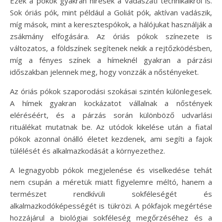
Ezek a pókok gyakran híresek a vadászati technikáikról is.
Sok óriás pók, mint például a Goliát pók, aktívan vadászik,
míg mások, mint a keresztespókok, a hálójukat használják a
zsákmány elfogására. Az óriás pókok színezete is
változatos, a földszínek segítenek nekik a rejtőzködésben,
míg a fényes színek a hímeknél gyakran a párzási
időszakban jelennek meg, hogy vonzzák a nőstényeket.
Az óriás pókok szaporodási szokásai szintén különlegesek.
A hímek gyakran kockázatot vállalnak a nőstények
eléréséért, és a párzás során különböző udvarlási
rituálékat mutatnak be. Az utódok kikelése után a fiatal
pókok azonnal önálló életet kezdenek, ami segíti a fajok
túlélését és alkalmazkodását a környezethez.
A legnagyobb pókok megjelenése és viselkedése tehát
nem csupán a méretük miatt figyelemre méltó, hanem a
természet rendkívüli sokféleségét és
alkalmazkodóképességét is tükrözi. A pókfajok megértése
hozzájárul a biológiai sokféleség megőrzéséhez és a