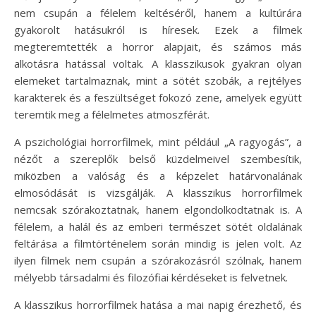
nem csupán a félelem keltéséről, hanem a kultúrára
gyakorolt hatásukról is híresek. Ezek a filmek
megteremtették a horror alapjait, és számos más
alkotásra hatással voltak. A klasszikusok gyakran olyan
elemeket tartalmaznak, mint a sötét szobák, a rejtélyes
karakterek és a feszültséget fokozó zene, amelyek együtt
teremtik meg a félelmetes atmoszférát.
A pszichológiai horrorfilmek, mint például „A ragyogás”, a
nézőt a szereplők belső küzdelmeivel szembesítik,
miközben a valóság és a képzelet határvonalának
elmosódását is vizsgálják. A klasszikus horrorfilmek
nemcsak szórakoztatnak, hanem elgondolkodtatnak is. A
félelem, a halál és az emberi természet sötét oldalának
feltárása a filmtörténelem során mindig is jelen volt. Az
ilyen filmek nem csupán a szórakozásról szólnak, hanem
mélyebb társadalmi és filozófiai kérdéseket is felvetnek.
A klasszikus horrorfilmek hatása a mai napig érezhető, és