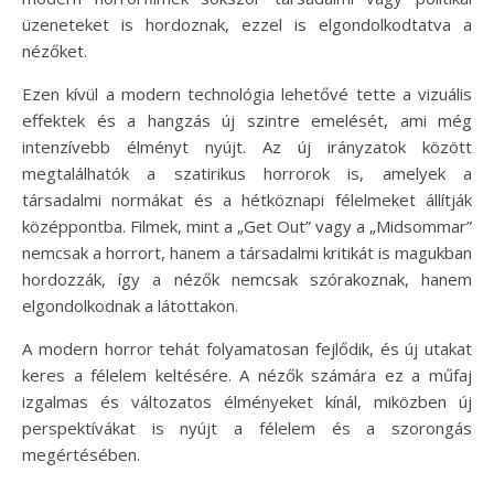
üzeneteket is hordoznak, ezzel is elgondolkodtatva a
nézőket.
Ezen kívül a modern technológia lehetővé tette a vizuális
effektek és a hangzás új szintre emelését, ami még
intenzívebb élményt nyújt. Az új irányzatok között
megtalálhatók a szatirikus horrorok is, amelyek a
társadalmi normákat és a hétköznapi félelmeket állítják
középpontba. Filmek, mint a „Get Out” vagy a „Midsommar”
nemcsak a horrort, hanem a társadalmi kritikát is magukban
hordozzák, így a nézők nemcsak szórakoznak, hanem
elgondolkodnak a látottakon.
A modern horror tehát folyamatosan fejlődik, és új utakat
keres a félelem keltésére. A nézők számára ez a műfaj
izgalmas és változatos élményeket kínál, miközben új
perspektívákat is nyújt a félelem és a szorongás
megértésében.