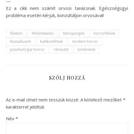
—
Ez a cikk nem számít orvosi tanácsnak. Egészségügyi
probléma esetén kérjük, konzultáljon orvosával!
félelem
filmértékelés
filmrajongók
horrorfilmek
klasszikusok
kultikusfilmek
modern horror
pszichológiai horror
rémisztő
történetek
SZÓLJ HOZZÁ
Az e-mail címet nem tesszük közzé.
A kötelező mezőket
*
karakterrel jelöltük
Név
*